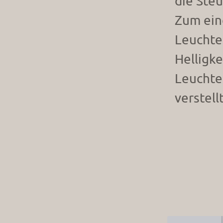
die Ste
Zum eine
Leuchte
Helligke
Leuchte
verstell