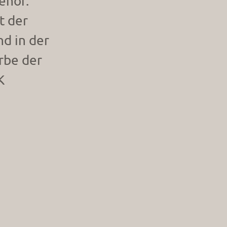
ehör.
t der
d in der
arbe der
K