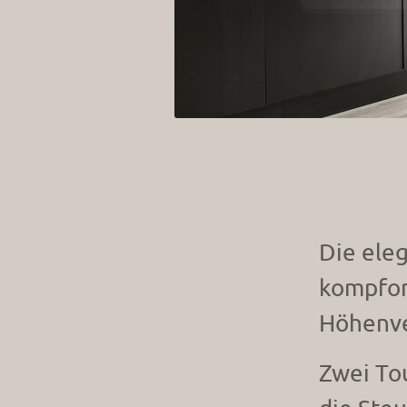
Die ele
kompfor
Höhenve
Zwei To