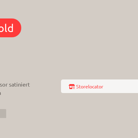
sor satiniert
 Storelocator
m