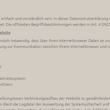
infach und verständlich sein. In dieser Datenschutzerklärung w
 Die offiziellen Begriffsbestimmungen werden in Art. 4 DSGV
ebsite
hnisch notwendig, dass über Ihren Internetbrowser Daten an 
ung zur Kommunikation zwischen Ihrem Internetbrowser und 
e
etriebssystem
echners
 reibungslosen Verbindungsaufbau der Website zu gewährleiste
 dient die Logdatei der Auswertung der Systemsicherheit und -
ng der Daten bzw. der Logfiles ist Art. 6 Abs. 1 lit. f DSGVO.