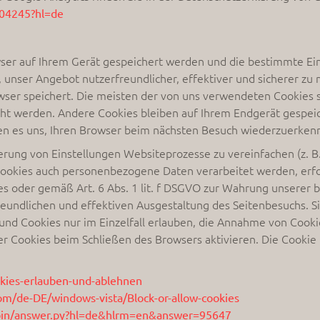
004245?hl=de
wser auf Ihrem Gerät gespeichert werden und die bestimmte Ei
u, unser Angebot nutzerfreundlicher, effektiver und sicherer zu
ser speichert. Die meisten der von uns verwendeten Cookies s
t werden. Andere Cookies bleiben auf Ihrem Endgerät gespeiche
hen es uns, Ihren Browser beim nächsten Besuch wiederzuerken
erung von Einstellungen Websiteprozesse zu vereinfachen (z. B
ookies auch personenbezogene Daten verarbeitet werden, erfolg
 oder gemäß Art. 6 Abs. 1 lit. f DSGVO zur Wahrung unserer b
eundlichen und effektiven Ausgestaltung des Seitenbesuchs. Si
und Cookies nur im Einzelfall erlauben, die Annahme von Cookie
r Cookies beim Schließen des Browsers aktivieren. Die Cookie
okies-erlauben-und-ablehnen
om/de-DE/windows-vista/Block-or-allow-cookies
/bin/answer.py?hl=de&hlrm=en&answer=95647