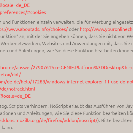
?locale=de_DE
-preferences/#cookies
 und Funktionen einzeln verwalten, die für Werbung eingeset
oder
ps://www.aboutads.info/choices/
http://www.youronlinech
unktion“ an, mit der Sie angeben können, dass Sie nicht von 
owser Werbenetzwerken, Websites und Anwendungen mit, dass Sie
en und Anleitungen, wie Sie diese Funktion bearbeiten können,
m/chrome/answer/2790761?co=GENIE.Platform%3DDesktop&hl=
refox/dnt/
com/de-de/help/17288/windows-internet-explorer-11-use-do-not
/de/notrack.html
6?locale=de_DE
og. Scripts verhindern. NoScript erlaubt das Ausführen von Java
tionen und Anleitungen, wie Sie diese Funktion bearbeiten kön
). Bitte beachten
/addons.mozilla.org/de/firefox/addon/noscript/
n kann.