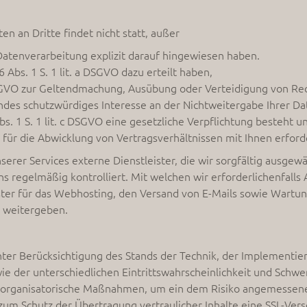
 an Dritte findet nicht statt, außer
Datenverarbeitung explizit darauf hingewiesen haben.
 Abs. 1 S. 1 lit. a DSGVO dazu erteilt haben,
f DSGVO zur Geltendmachung, Ausübung oder Verteidigung von Rec
ndes schutzwürdiges Interesse an der Nichtweitergabe Ihrer Da
bs. 1 S. 1 lit. c DSGVO eine gesetzliche Verpflichtung besteht u
O für die Abwicklung von Vertragsverhältnissen mit Ihnen erforder
erer Services externe Dienstleister, die wir sorgfältig ausgewäh
egelmäßig kontrolliert. Mit welchen wir erforderlichenfalls 
ter für das Webhosting, den Versand von E-Mails sowie Wartun
e weitergeben.
er Berücksichtigung des Stands der Technik, der Implementie
 der unterschiedlichen Eintrittswahrscheinlichkeit und Schwere
d organisatorische Maßnahmen, um ein dem Risiko angemessene
um Schutz der Übertragung vertraulicher Inhalte eine SSL-Vers