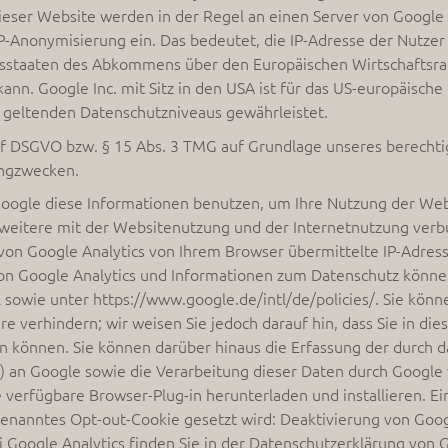
eser Website werden in der Regel an einen Server von Google 
 IP-Anonymisierung ein. Das bedeutet, die IP-Adresse der Nutze
gsstaaten des Abkommens über den Europäischen Wirtschaftsr
nn. Google Inc. mit Sitz in den USA ist für das US-europäisch
EU geltenden Datenschutzniveaus gewährleistet.
t. f DSGVO bzw. § 15 Abs. 3 TMG auf Grundlage unseres berechtig
ingzwecken.
 Google diese Informationen benutzen, um Ihre Nutzung der We
weitere mit der Websitenutzung und der Internetnutzung ver
on Google Analytics von Ihrem Browser übermittelte IP-Adres
 Google Analytics und Informationen zum Datenschutz können
sowie unter https://www.google.de/intl/de/policies/. Sie könn
 verhindern; wir weisen Sie jedoch darauf hin, dass Sie in die
n können. Sie können darüber hinaus die Erfassung der durch d
e) an Google sowie die Verarbeitung dieser Daten durch Google
verfügbare Browser-Plug-in herunterladen und installieren. Ein
genanntes Opt-out-Cookie gesetzt wird: Deaktivierung von Goog
oogle Analytics finden Sie in der Datenschutzerklärung von 