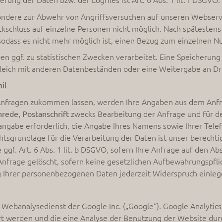
ondere zur Abwehr von Angriffsversuchen auf unseren Webserve
ckschluss auf einzelne Personen nicht möglich. Nach spätesten
odass es nicht mehr möglich ist, einen Bezug zum einzelnen Nu
en ggf. zu statistischen Zwecken verarbeitet. Eine Speicheru
ich mit anderen Datenbeständen oder eine Weitergabe an Dritt
il
Anfragen zukommen lassen, werden Ihre Angaben aus dem Anfrag
zwecks Bearbeitung der Anfrage und für den
rede,
Postanschrift
angabe erforderlich, die Angabe Ihres Namens sowie Ihrer Tele
chtsgrundlage für die Verarbeitung der Daten ist unser berecht
ggf. Art. 6 Abs. 1 lit. b DSGVO, sofern Ihre Anfrage auf den Abs
nfrage gelöscht, sofern keine gesetzlichen Aufbewahrungspfli
ng Ihrer personenbezogenen Daten jederzeit Widerspruch einleg
 Webanalysedienst der Google Inc. („Google“). Google Analytic
t werden und die eine Analyse der Benutzung der Website durc