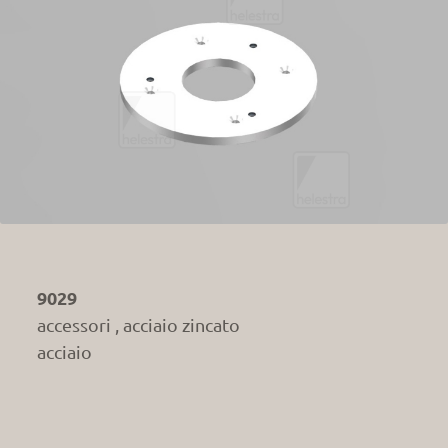
9029
accessori , acciaio zincato
acciaio