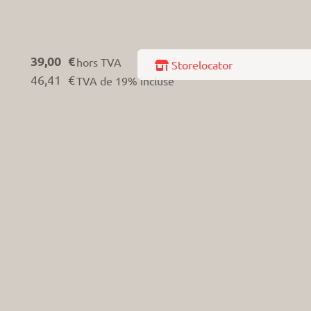
39,00 €
hors TVA
 Storelocator
46,41 €
TVA de 19% incluse