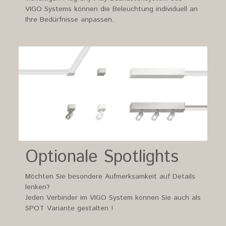
VIGO Systems können die Beleuchtung individuell an
Ihre Bedürfnisse anpassen.
Optionale Spotlights
Möchten Sie besondere Aufmerksamkeit auf Details
lenken?
Jeden Verbinder im VIGO System können Sie auch als
SPOT Variante gestalten !