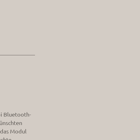
i Bluetooth-
wünschten
r das Modul
uchte